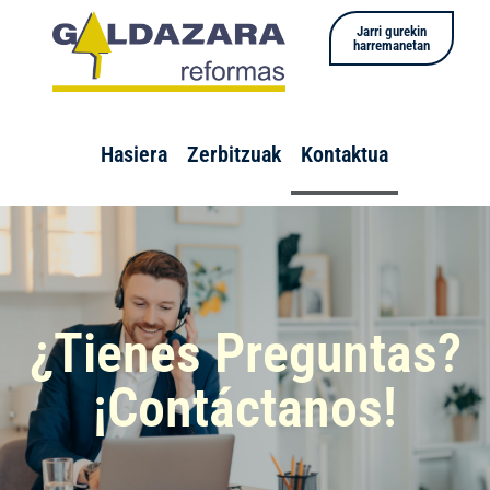
Jarri gurekin
harremanetan
Hasiera
Zerbitzuak
Kontaktua
¿Tienes Preguntas?
¡Contáctanos!